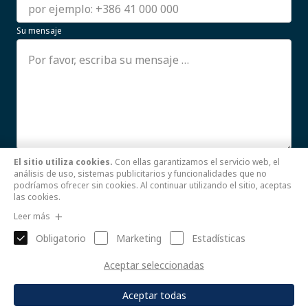
Su mensaje
El sitio utiliza cookies.
Con ellas garantizamos el servicio web, el
Estoy de acuerdo con el uso de mis datos personales.
análisis de uso, sistemas publicitarios y funcionalidades que no
Leer más
podríamos ofrecer sin cookies. Al continuar utilizando el sitio, aceptas
las cookies.
Enviar
Leer más
Obligatorio
Marketing
Estadísticas
Aceptar seleccionadas
Aceptar todas
© 2021 by
Zottel d. o. o. |
Pravilnik o zasebnosti
|
Webdesign: