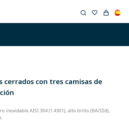
s cerrados con tres camisas de
ación
o inoxidable AISI 304 (1.4301), alto brillo (BA/IIId),
o.