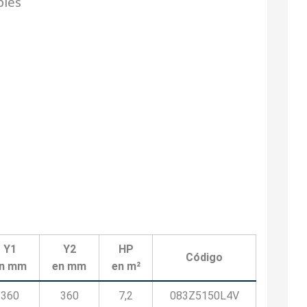
bles
Y1
Y2
HP
Código
n mm
en mm
en m²
360
360
7,2
083Z5150L4V