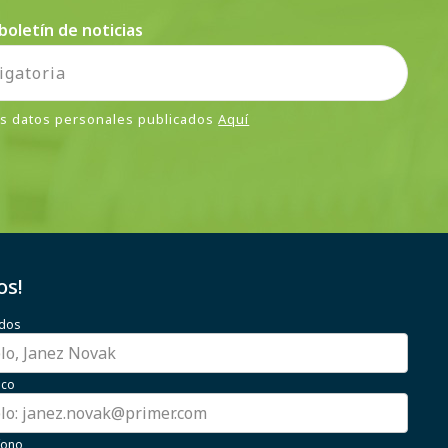
boletín de noticias
is datos personales publicados
Aquí
os!
idos
ico
fono