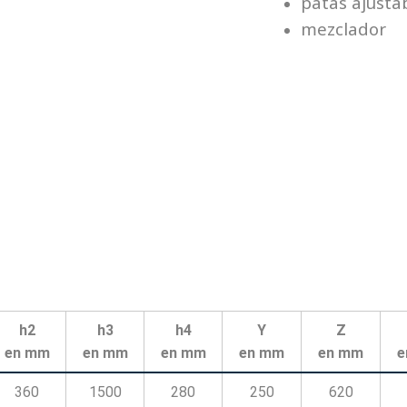
patas ajusta
mezclador
h2
h3
h4
Y
Z
en mm
en mm
en mm
en mm
en mm
e
360
1500
280
250
620