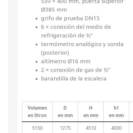
530 × 400 mm, puerta superior
Ø385 mm
grifo de prueba DN15
6 × conexión del medio de
refrigeración de ½”
termómetro analógico y sonda
(posterior)
altímetro Ø16 mm
2 × conexión de gas de ½”
barandilla de la escalera
Volumen
D
H
h1
en litros
en mm
en mm
en mm
5150
1275
4510
4000