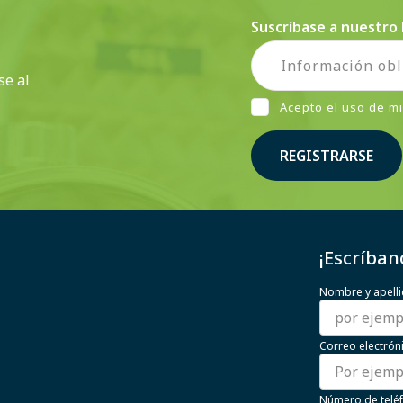
Suscríbase a nuestro 
se al
Acepto el uso de m
REGISTRARSE
¡Escríban
Nombre y apell
Correo electrón
Número de telé