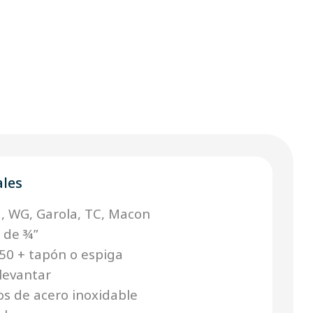
ales
N, WG, Garola, TC, Macon
r de ¾”
0 + tapón o espiga
levantar
os de acero inoxidable