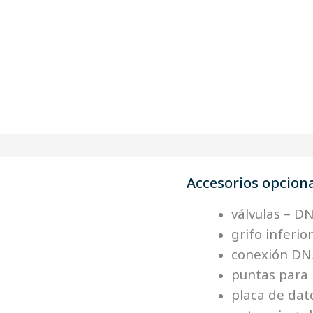
Accesorios opcion
válvulas – D
grifo inferio
conexión DN5
puntas para 
placa de dat