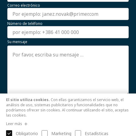
Correo electrónico
Número de teléfono
Su mensaje
El sitio utiliza cookies.
Con ellas garantizamos el servicio web, el
Estoy de acuerdo con el uso de mis datos personales.
análisis de uso, sistemas publicitarios y funcionalidades que no
Leer más
podríamos ofrecer sin cookies. Al continuar utilizando el sitio, aceptas
las cookies.
Enviar
Leer más
Obligatorio
Marketing
Estadísticas