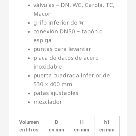
válvulas – DN, WG, Garola, TC,
Macon
grifo inferior de ¾”
conexión DN50 + tapón o
espiga
puntas para levantar
placa de datos de acero
inoxidable
puerta cuadrada inferior de
530 × 400 mm
patas ajustables
mezclador
Volumen
D
H
h1
h2
en litros
en mm
en mm
en mm
en 