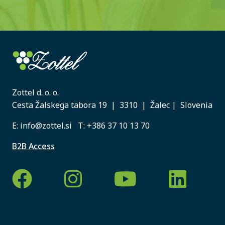
Zottel d. o. o.
Cesta Žalskega tabora 19 | 3310 | Žalec | Slovenia
E:
info@zottel.si
T:
+386 37 10 13 70
B2B Access