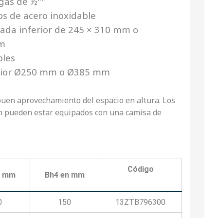
gas de ½""
os de acero inoxidable
ada inferior de 245 × 310 mm o
m
bles
rior Ø250 mm o Ø385 mm
uen aprovechamiento del espacio en altura. Los
n pueden estar equipados con una camisa de
Código
n mm
Bh4 en mm
0
150
13ZTB796300