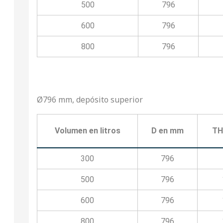
500
796
600
796
800
796
Ø796 mm, depósito superior
Volumen en litros
D en mm
TH
300
796
500
796
600
796
800
796