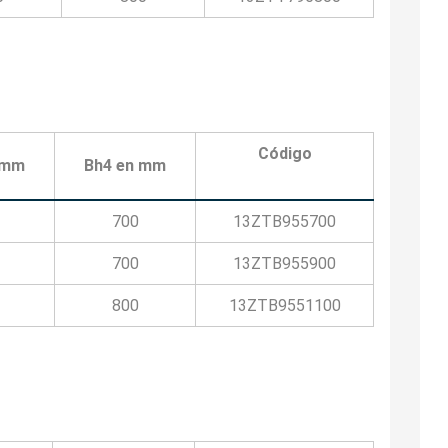
Código
 mm
Bh4 en mm
700
13ZTB955700
700
13ZTB955900
800
13ZTB9551100