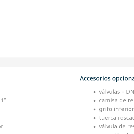
Accesorios opcion
válvulas – D
 1”
camisa de re
grifo inferio
tuerca rosc
or
válvula de r