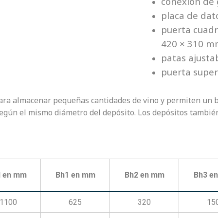
conexión de 
placa de dat
puerta cuadr
420 × 310 m
patas ajusta
puerta supe
para almacenar pequeñas cantidades de vino y permiten un b
egún el mismo diámetro del depósito. Los depósitos tambié
 en mm
Bh1 en mm
Bh2 en mm
Bh3 e
1100
625
320
15