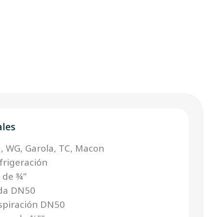
ales
N, WG, Garola, TC, Macon
frigeración
r de ¾”
ada DN50
espiración DN50