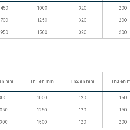
1450
1000
320
200
1700
1250
320
200
1950
1500
320
200
en mm
Th1 en mm
Th2 en mm
Th3 en 
900
1000
120
150
050
1250
120
150
300
1500
120
200