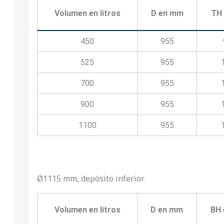
Volumen en litros
D en mm
TH
450
955
525
955
700
955
900
955
1100
955
Ø1115 mm, depósito inferior
Volumen en litros
D en mm
BH