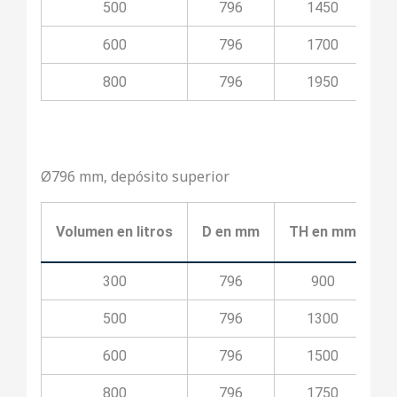
500
796
1450
600
796
1700
800
796
1950
Ø796 mm, depósito superior
Volumen en litros
D en mm
TH en mm
T
300
796
900
500
796
1300
600
796
1500
800
796
1750