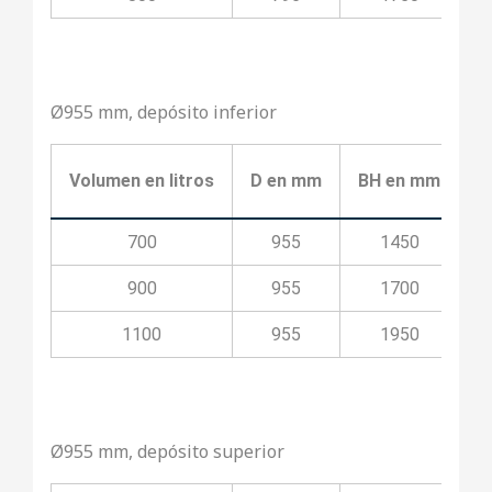
Ø955 mm, depósito inferior
Volumen en litros
D en mm
BH en mm
B
700
955
1450
900
955
1700
1100
955
1950
Ø955 mm, depósito superior