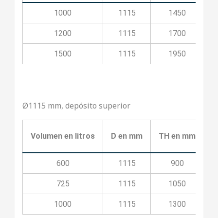
1000
1115
1450
1200
1115
1700
1500
1115
1950
Ø1115 mm, depósito superior
Volumen en litros
D en mm
TH en mm
T
600
1115
900
725
1115
1050
1000
1115
1300