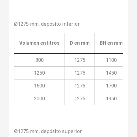
Ø1275 mm, depósito inferior
Volumen en litros
D en mm
BH en mm
B
800
1275
1100
1250
1275
1450
1600
1275
1700
2000
1275
1950
Ø1275 mm, depósito superior