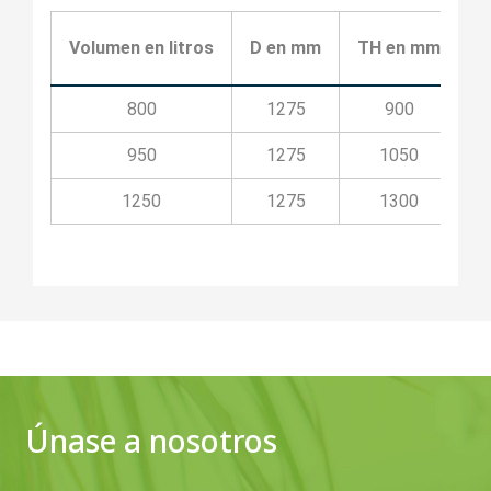
Volumen en litros
D en mm
TH en mm
T
800
1275
900
950
1275
1050
1250
1275
1300
Únase a nosotros