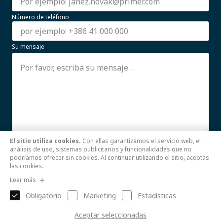
Número de teléfono
Su mensaje
El sitio utiliza cookies.
Con ellas garantizamos el servicio web, el
Estoy de acuerdo con el uso de mis datos personales.
análisis de uso, sistemas publicitarios y funcionalidades que no
Leer más
podríamos ofrecer sin cookies. Al continuar utilizando el sitio, aceptas
las cookies.
Enviar
Leer más
Obligatorio
Marketing
Estadísticas
Aceptar seleccionadas