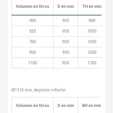
Volumen en litros
D en mm
TH en mm
T
450
955
900
525
955
1050
700
955
1300
900
955
1500
1100
955
1750
Ø1115 mm, depósito inferior
Volumen en litros
D en mm
BH en mm
B