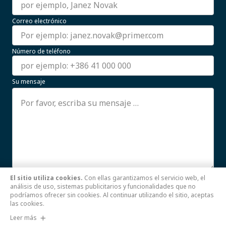
Correo electrónico
Número de teléfono
Su mensaje
El sitio utiliza cookies.
Con ellas garantizamos el servicio web, el
Estoy de acuerdo con el uso de mis datos personales.
análisis de uso, sistemas publicitarios y funcionalidades que no
Leer más
podríamos ofrecer sin cookies. Al continuar utilizando el sitio, aceptas
las cookies.
Enviar
Leer más