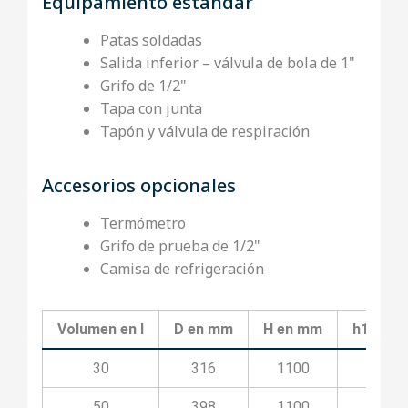
Equipamiento estándar
Patas soldadas
Salida inferior – válvula de bola de 1"
Grifo de 1/2"
Tapa con junta
Tapón y válvula de respiración
Accesorios opcionales
Termómetro
Grifo de prueba de 1/2"
Camisa de refrigeración
Volumen en l
D en mm
H en mm
h1 en 
30
316
1100
350
50
398
1100
350