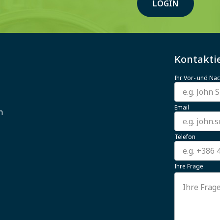
LOGIN
Kontaktie
Ihr Vor- und N
Email
n
Telefon
Ihre Frage