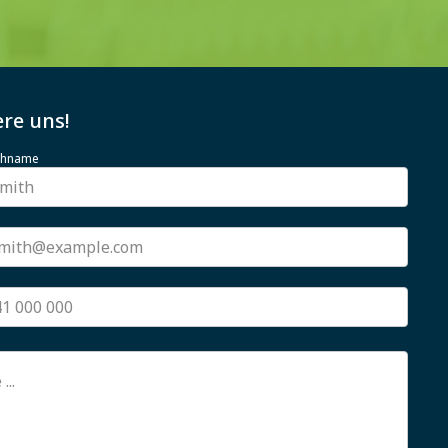
re uns!
achname