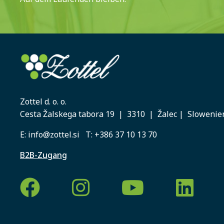
Zottel d. o. o.
Cesta Žalskega tabora 19 | 3310 | Žalec | Slowenie
E:
info@zottel.si
T:
+386 37 10 13 70
B2B-Zugang