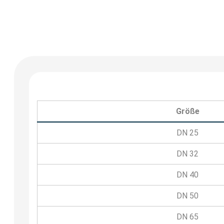
Größe
DN 25
DN 32
DN 40
DN 50
DN 65