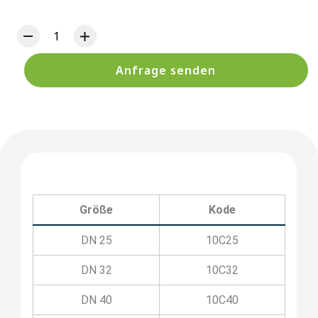
Anfrage senden
Größe
Kode
DN 25
10C25
DN 32
10C32
DN 40
10C40