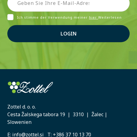
Ich stimme der Verwendung meiner
hier
Weiterlesen
LOGIN
Zottel d. o. o.
Cesta Žalskega tabora 19 | 3310 | Žalec |
Slowenien
E:
info@zottel.si
T:
+386 37 10 13 70