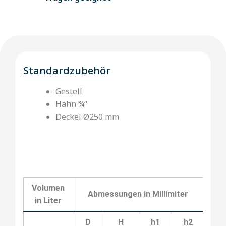
Standardzubehör
Gestell
Hahn ¾“
Deckel Ø250 mm
Volumen
Abmessungen in Millimiter
K
in Liter
D
H
h1
h2