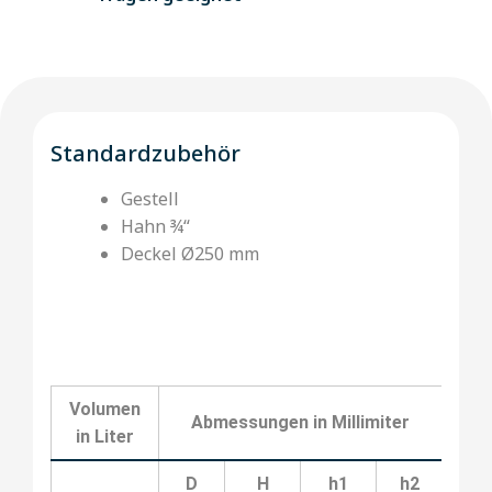
Standardzubehör
Gestell
Hahn ¾“
Deckel Ø250 mm
Volumen
Abmessungen in Millimiter
K
in Liter
D
H
h1
h2