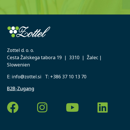
Zottel d. o. o.
Cesta Žalskega tabora 19 | 3310 | Žalec |
Slowenien
E:
info@zottel.si
T:
+386 37 10 13 70
B2B-Zugang