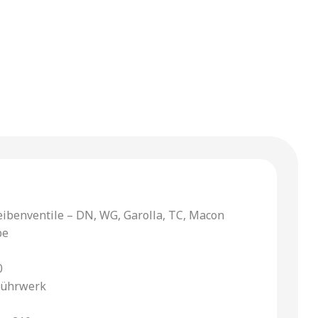
eibenventile – DN, WG, Garolla, TC, Macon
pe
0
Rührwerk