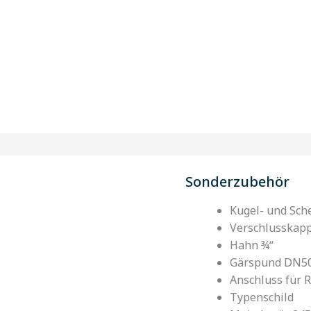
Sonderzubehör
Kugel- und Sch
Verschlusskap
Hahn ¾“
Gärspund DN5
Anschluss für 
Typenschild