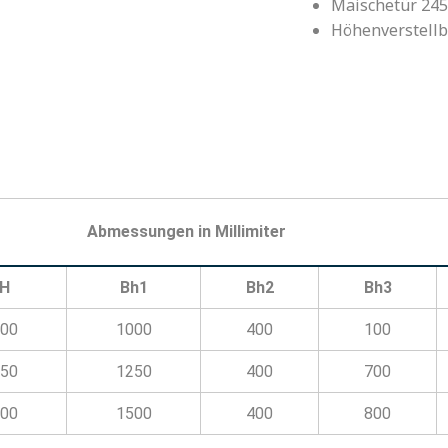
Maischetür 24
Höhenverstellb
Abmessungen in Millimiter
H
Bh1
Bh2
Bh3
00
1000
400
100
50
1250
400
700
00
1500
400
800