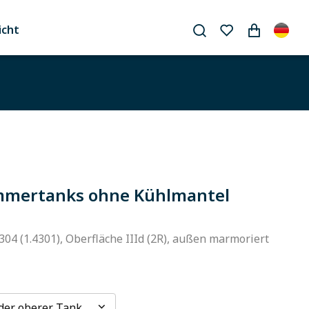
icht
mertanks ohne Kühlmantel
304 (1.4301), Oberfläche IIId (2R), außen marmoriert
der oberer Tank