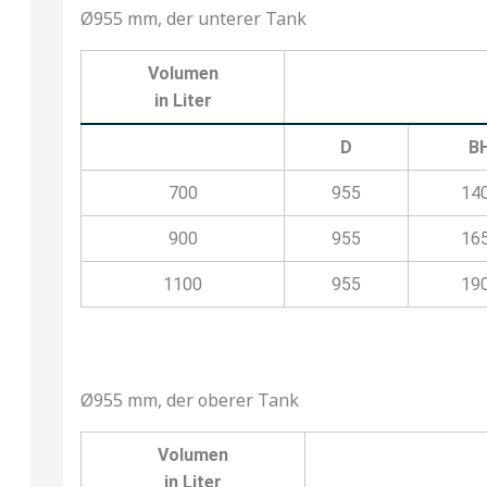
Ø955 mm, der unterer Tank
Volumen
in Liter
D
B
700
955
14
900
955
16
1100
955
19
Ø955 mm, der oberer Tank
Volumen
in Liter