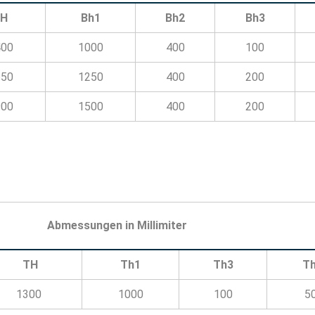
BH
Bh1
Bh2
Bh3
400
1000
400
100
650
1250
400
200
900
1500
400
200
Abmessungen in Millimiter
TH
Th1
Th3
T
1300
1000
100
5