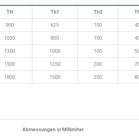
TH
Th1
Th3
T
900
625
100
4
1050
800
100
4
1300
1000
100
5
1500
1250
200
7
1800
1500
200
8
Abmessungen in Millimiter