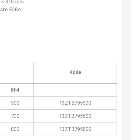
5 × 310 mm
are Füße
Kode
Bh4
500
13ZTB795500
700
13ZTB795600
800
13ZTB795800