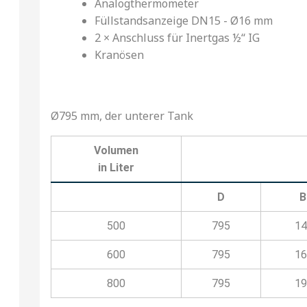
Analogthermometer
Füllstandsanzeige DN15 - Ø16 mm
2 × Anschluss für Inertgas ½‘‘ IG
Kranösen
Ø795 mm, der unterer Tank
Volumen
in Liter
D
B
500
795
14
600
795
16
800
795
19