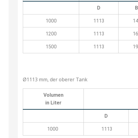
D
1000
1113
1
1200
1113
1
1500
1113
1
Ø1113 mm, der oberer Tank
Volumen
in Liter
D
1000
1113