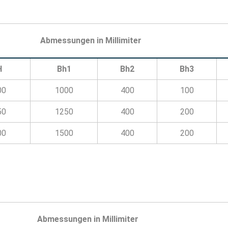
Abmessungen in Millimiter
H
Bh1
Bh2
Bh3
00
1000
400
100
50
1250
400
200
00
1500
400
200
Abmessungen in Millimiter