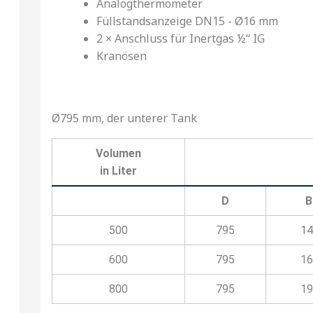
Analogthermometer
Füllstandsanzeige DN15 - Ø16 mm
2 × Anschluss für Inertgas ½‘‘ IG
Kranösen
Ø795 mm, der unterer Tank
Volumen
in Liter
D
B
500
795
14
600
795
16
800
795
19