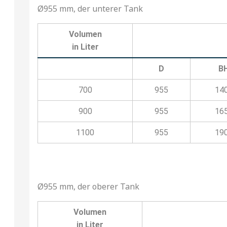
Ø955 mm, der unterer Tank
Volumen
in Liter
D
B
700
955
14
900
955
16
1100
955
19
Ø955 mm, der oberer Tank
Volumen
in Liter