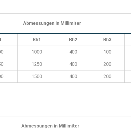
Abmessungen in Millimiter
H
Bh1
Bh2
Bh3
00
1000
400
100
50
1250
400
200
00
1500
400
200
Abmessungen in Millimiter