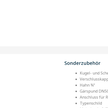
Sonderzubehör
Kugel- und Sch
Verschlusskap
Hahn ¾“
Gärspund DN5
Anschluss für 
Typenschild