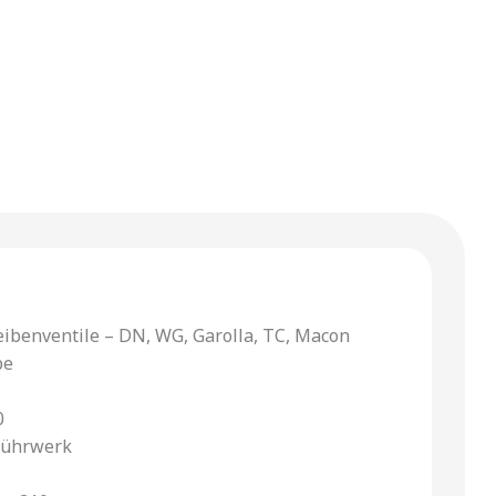
eibenventile – DN, WG, Garolla, TC, Macon
pe
0
Rührwerk