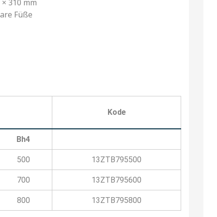
5 × 310 mm
are Füße
Kode
Bh4
500
13ZTB795500
700
13ZTB795600
800
13ZTB795800