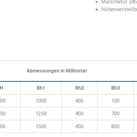
Maischetür 24
Höhenverstellb
Abmessungen in Millimiter
H
Bh1
Bh2
Bh3
00
1000
400
100
50
1250
400
700
00
1500
400
800