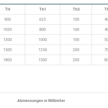
TH
Th1
Th3
T
900
625
100
4
1050
800
100
4
1300
1000
100
5
1500
1250
200
7
1800
1500
200
8
Abmessungen in Millimiter