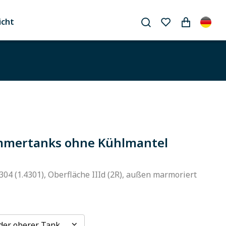
icht
mertanks ohne Kühlmantel
304 (1.4301), Oberfläche IIId (2R), außen marmoriert
der oberer Tank