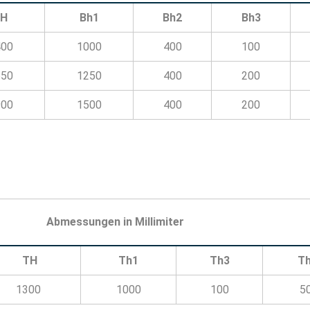
BH
Bh1
Bh2
Bh3
400
1000
400
100
650
1250
400
200
900
1500
400
200
Abmessungen in Millimiter
TH
Th1
Th3
T
1300
1000
100
5