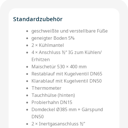
Standardzubehör
geschweißte und verstellbare Füße
geneigter Boden 5%
2 × Kühlmantel
4 × Anschluss ½‘‘ IG zum Kühlen/
Erhitzen
Maischetür 530 × 400 mm
Restablauf mit Kugelventil DN65
Klarablauf mit Kugelventil DN50
Thermometer
Tauchhülse (hinten)
Probierhahn DN15
Domdeckel Ø385 mm + Gärspund
DN50
2 × Inertgasanschluss ½”