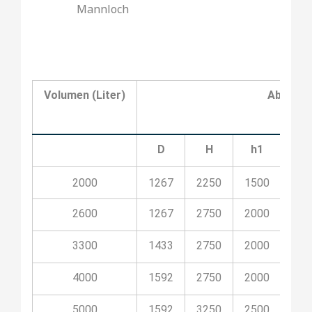
Mannloch
Volumen (Liter)
Abmess
D
H
h1
h2
2000
1267
2250
1500
500
2600
1267
2750
2000
500
3300
1433
2750
2000
500
4000
1592
2750
2000
500
5000
1592
3250
2500
500