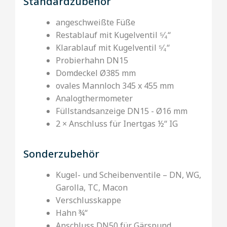
Standardzubehör
angeschweißte Füße
Restablauf mit Kugelventil ⁵⁄₄‘‘
Klarablauf mit Kugelventil ⁵⁄₄‘‘
Probierhahn DN15
Domdeckel Ø385 mm
ovales Mannloch 345 x 455 mm
Analogthermometer
Füllstandsanzeige DN15 - Ø16 mm
2 × Anschluss für Inertgas ½‘‘ IG
Sonderzubehör
Kugel- und Scheibenventile – DN, WG,
Garolla, TC, Macon
Verschlusskappe
Hahn ¾‘‘
Anschluss DN50 für Gärspund