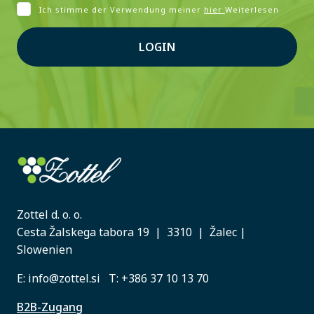
Ich stimme der Verwendung meiner
hier
Weiterlesen
LOGIN
Zottel d. o. o.
Cesta Žalskega tabora 19 | 3310 | Žalec |
Slowenien
E:
info@zottel.si
T:
+386 37 10 13 70
B2B-Zugang