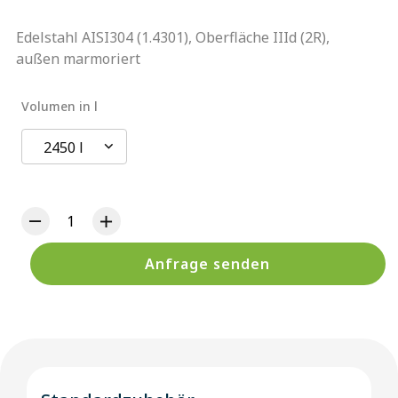
Edelstahl AISI304 (1.4301), Oberfläche IIId (2R),
außen marmoriert
Volumen in l
2450 l
Anfrage senden