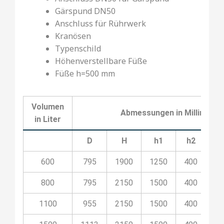
Gärspund DN50
Anschluss für Rührwerk
Kranösen
Typenschild
Höhenverstellbare Füße
Füße h=500 mm
Volumen
Abmessungen in Millimeter
in Liter
D
H
h1
h2
h
600
795
1900
1250
400
5
800
795
2150
1500
400
8
1100
955
2150
1500
400
8