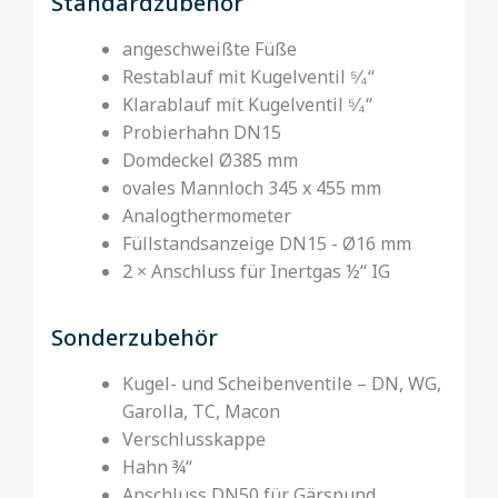
Standardzubehör
angeschweißte Füße
Restablauf mit Kugelventil ⁵⁄₄‘‘
Klarablauf mit Kugelventil ⁵⁄₄‘‘
Probierhahn DN15
Domdeckel Ø385 mm
ovales Mannloch 345 x 455 mm
Analogthermometer
Füllstandsanzeige DN15 - Ø16 mm
2 × Anschluss für Inertgas ½‘‘ IG
Sonderzubehör
Kugel- und Scheibenventile – DN, WG,
Garolla, TC, Macon
Verschlusskappe
Hahn ¾‘‘
Anschluss DN50 für Gärspund