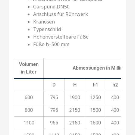
Gärspund DN50
Anschluss für Rührwerk
Kranösen
Typenschild
Höhenverstellbare Füße
Füße h=500 mm
Volumen
Abmessungen in Millimeter
in Liter
D
H
h1
h2
h
600
795
1900
1250
400
5
800
795
2150
1500
400
8
1100
955
2150
1500
400
8