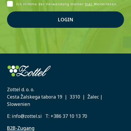
Ich stimme der Verwendung meiner
hier
Weiterlesen
LOGIN
Zottel d. o. o.
Cesta Žalskega tabora 19 | 3310 | Žalec |
Slowenien
E:
info@zottel.si
T:
+386 37 10 13 70
B2B-Zugang