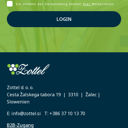
Ich stimme der Verwendung meiner
hier
Weiterlesen
LOGIN
Zottel d. o. o.
Cesta Žalskega tabora 19 | 3310 | Žalec |
Slowenien
E:
info@zottel.si
T:
+386 37 10 13 70
B2B-Zugang