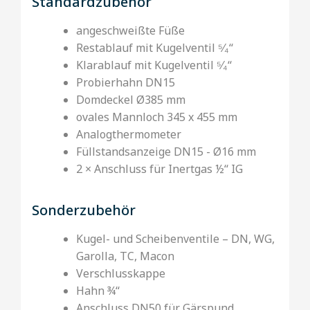
Standardzubehör
angeschweißte Füße
Restablauf mit Kugelventil ⁵⁄₄‘‘
Klarablauf mit Kugelventil ⁵⁄₄‘‘
Probierhahn DN15
Domdeckel Ø385 mm
ovales Mannloch 345 x 455 mm
Analogthermometer
Füllstandsanzeige DN15 - Ø16 mm
2 × Anschluss für Inertgas ½‘‘ IG
Sonderzubehör
Kugel- und Scheibenventile – DN, WG,
Garolla, TC, Macon
Verschlusskappe
Hahn ¾‘‘
Anschluss DN50 für Gärspund