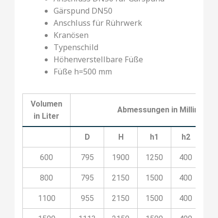
Gärspund DN50
Anschluss für Rührwerk
Kranösen
Typenschild
Höhenverstellbare Füße
Füße h=500 mm
Volumen
Abmessungen in Millimeter
in Liter
D
H
h1
h2
h
600
795
1900
1250
400
5
800
795
2150
1500
400
8
1100
955
2150
1500
400
8