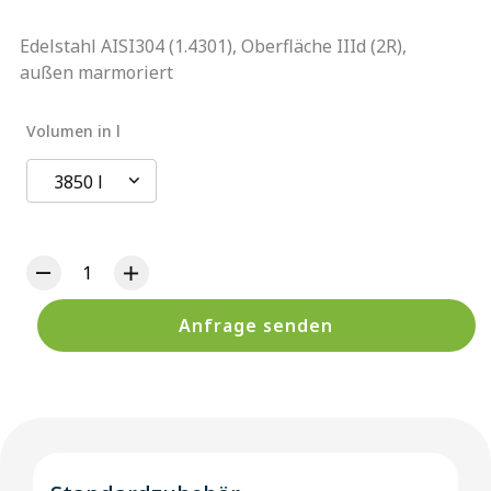
Edelstahl AISI304 (1.4301), Oberfläche IIId (2R),
außen marmoriert
Volumen in l
3850 l
Anfrage senden