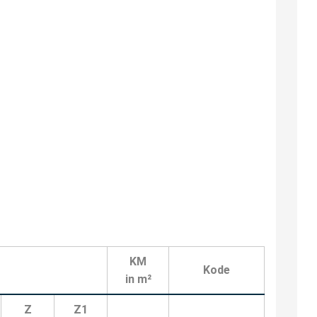
KM
Kode
in m²
Z
Z1