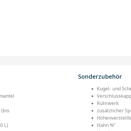
Sonderzubehör
Kugel- und Sch
lmantel
Verschlusskap
Rührwerk
 (bis
zusätzlicher S
Höhenverstellb
0 L)
Hahn ¾‘‘