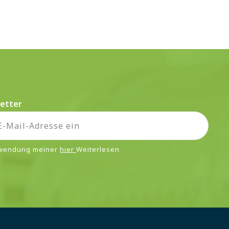
etter
rwendung meiner
hier
Weiterlesen