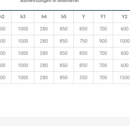
Abmessungen in Millimeter
h2
h3
h4
h5
Y
Y1
Y2
400
1000
280
850
850
700
600
400
1000
280
850
750
900
1000
400
1000
280
850
850
700
600
400
1000
280
850
850
700
600
400
1000
280
850
550
700
1500