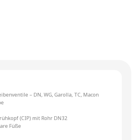
eibenventile – DN, WG, Garolla, TC, Macon
pe
prühkopf (CIP) mit Rohr DN32
are Füße