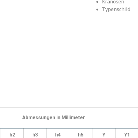
Kranösen
Typenschild
Abmessungen in Millimeter
h2
h3
h4
h5
Y
Y1