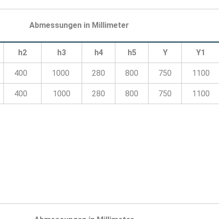
Abmessungen in Millimeter
h2
h3
h4
h5
Y
Y1
400
1000
280
800
750
1100
400
1000
280
800
750
1100