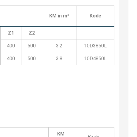
KM in m²
Kode
Z1
Z2
400
500
3.2
10D3850L
400
500
3.8
10D4850L
KM