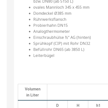
bzw. DN80 (ab 5150 L)
ovales Mannloch 345 x 455 mm
Domdeckel Ø385 mm
Rührwerksflansch
Probierhahn DN15
Analogthermometer
Einschraubhülse ½‘‘ AG (hinten)
Sprühkopf (CIP) mit Rohr DN32
Befüllrohr DN65 (ab 3850 L)
Leiterbügel
Volumen
in Liter
D
H
h1