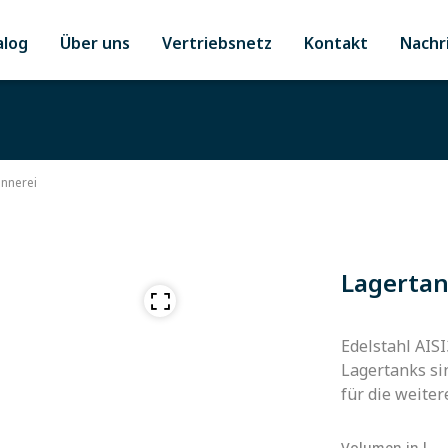
alog
Über uns
Vertriebsnetz
Kontakt
Nachr
ennerei
Lagertan
Edelstahl AISI
Lagertanks si
für die weiter
Volumen in l