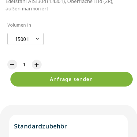
Edelstahl AISI304 (1.4301), Oberfläche IIId (2R),
außen marmoriert
Volumen in l
1500 l
Anfrage senden
Standardzubehör