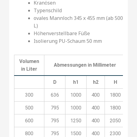
Kranösen
Typenschild
ovales Mannloch 345 x 455 mm (ab 500
L)
Höhenverstellbare Füße
Isolierung PU-Schaum 50 mm
Volumen
Abmessungen in Millimeter
in Liter
D
h1
h2
H
300
636
1000
400
1800
2
500
795
1000
400
1800
2
600
795
1250
400
2050
2
800
795
1500
400
2300
2