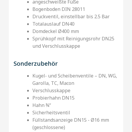
angeschweißte Füße
Bogenboden DIN 28011
Druckventil, einstellbar bis 2.5 Bar
Totalauslauf DN40
Domdeckel Ø400 mm
Sprühkopf mit Reinigungsrohr DN25
und Verschlusskappe
Sonderzubehör
Kugel- und Scheibenventile – DN, WG,
Garolla, TC, Macon
Verschlusskappe
Probierhahn DN15
Hahn ¾“
Sicherheitsventil
Füllstandsanzeige DN15 - Ø16 mm
(geschlossene)