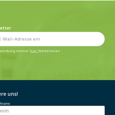
etter
rwendung meiner
hier
Weiterlesen
re uns!
achname