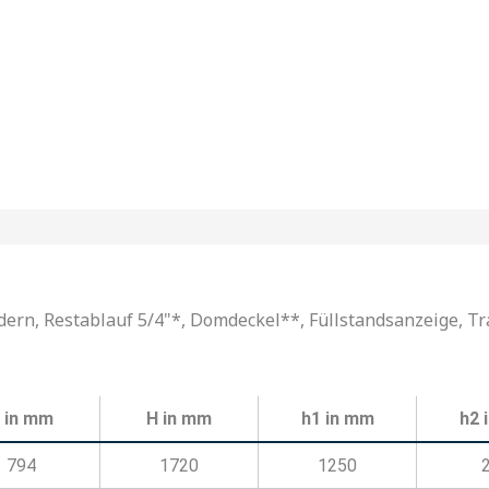
rn, Restablauf 5/4"*, Domdeckel**, Füllstandsanzeige, Tr
 in mm
H in mm
h1 in mm
h2 
794
1720
1250