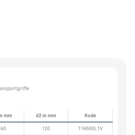
ansportgriffe
in mm
d2 in mm
Kode
260
120
11K600L1V