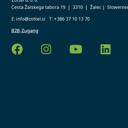
Cesta Žalskega tabora 19 | 3310 | Žalec | Slowenie
E:
info@zottel.si
T:
+386 37 10 13 70
B2B-Zugang