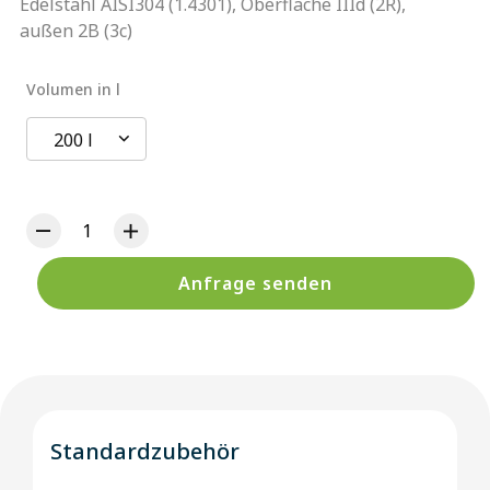
Edelstahl AISI304 (1.4301), Oberfläche IIId (2R),
außen 2B (3c)
Volumen in l
200 l
Anfrage senden
Standardzubehör