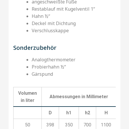
angeschweißte Füße
Restablauf mit Kugelventil 1“
Hahn ½“
Deckel mit Dichtung
Verschlusskappe
Sonderzubehör
Analogthermometer
Probierhahn ½‘‘
Gärspund
Volumen
Abmessungen in Millimeter
K
in liter
D
h1
h2
H
50
398
350
700
1100
20