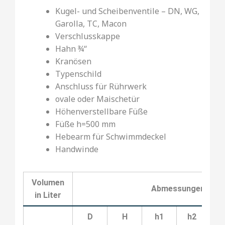
Kugel- und Scheibenventile – DN, WG,
Garolla, TC, Macon
Verschlusskappe
Hahn ¾‘‘
Kranösen
Typenschild
Anschluss für Rührwerk
ovale oder Maischetür
Höhenverstellbare Füße
Füße h=500 mm
Hebearm für Schwimmdeckel
Handwinde
Volumen
Abmessungen in Mil
in Liter
D
H
h1
h2
h