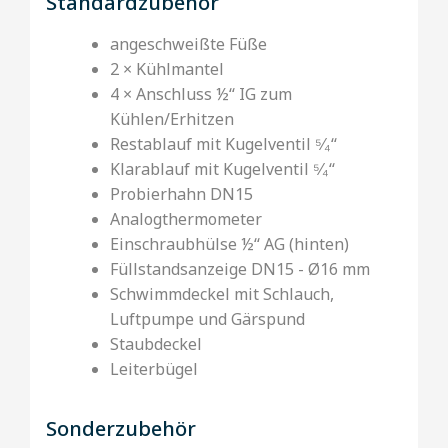
Standardzubehör
angeschweißte Füße
2 × Kühlmantel
4 × Anschluss ½‘‘ IG zum
Kühlen/Erhitzen
Restablauf mit Kugelventil ⁵⁄₄‘‘
Klarablauf mit Kugelventil ⁵⁄₄‘‘
Probierhahn DN15
Analogthermometer
Einschraubhülse ½‘‘ AG (hinten)
Füllstandsanzeige DN15 - Ø16 mm
Schwimmdeckel mit Schlauch,
Luftpumpe und Gärspund
Staubdeckel
Leiterbügel
Sonderzubehör