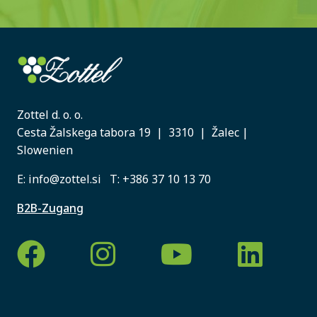
Zottel d. o. o.
Cesta Žalskega tabora 19 | 3310 | Žalec |
Slowenien
E:
info@zottel.si
T:
+386 37 10 13 70
B2B-Zugang