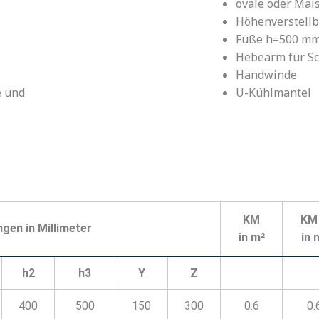
ovale oder Mai
Höhenverstellb
Füße h=500 m
Hebearm für S
Handwinde
e und
U-Kühlmantel
KM
KM
en in Millimeter
in m²
in 
h2
h3
Y
Z
400
500
150
300
0.6
0.