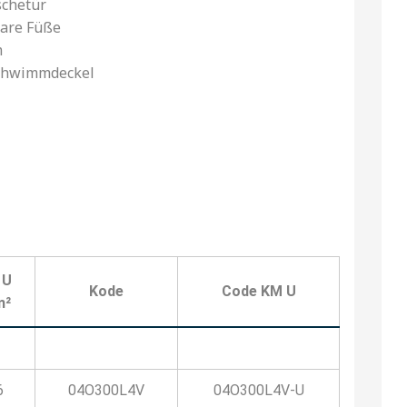
schetür
are Füße
m
chwimmdeckel
 U
Kode
Code KM U
m²
6
04O300L4V
04O300L4V-U