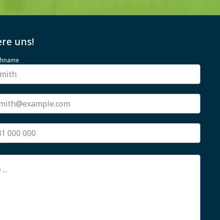
re uns!
achname