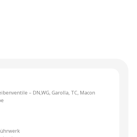
eibenventile – DN,WG, Garolla, TC, Macon
pe
Rührwerk