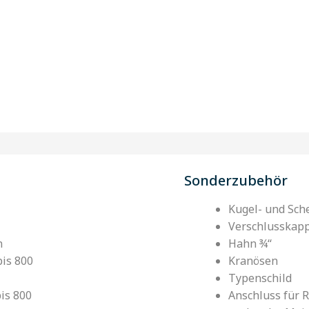
Sonderzubehör
Kugel- und Sch
Verschlusskap
n
Hahn ¾‘‘
bis 800
Kranösen
Typenschild
bis 800
Anschluss für 