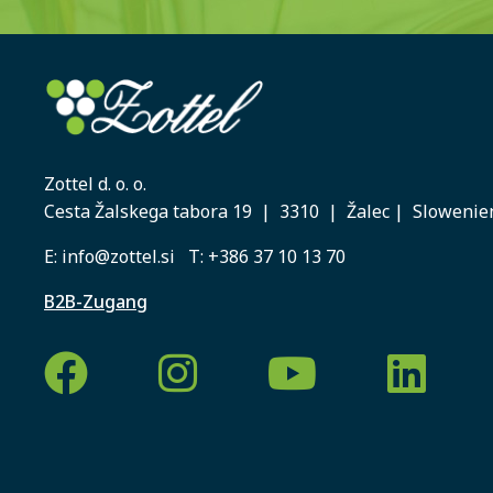
Zottel d. o. o.
Cesta Žalskega tabora 19 | 3310 | Žalec | Slowenie
E:
info@zottel.si
T:
+386 37 10 13 70
B2B-Zugang