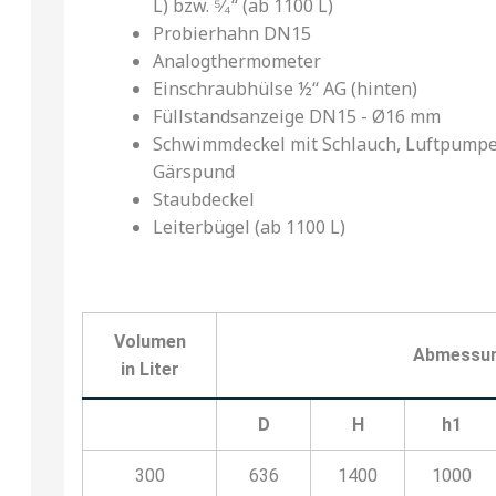
L) bzw. ⁵⁄₄‘‘ (ab 1100 L)
Probierhahn DN15
Analogthermometer
Einschraubhülse ½‘‘ AG (hinten)
Füllstandsanzeige DN15 - Ø16 mm
Schwimmdeckel mit Schlauch, Luftpump
Gärspund
Staubdeckel
Leiterbügel (ab 1100 L)
Volumen
Abmessung
in Liter
D
H
h1
300
636
1400
1000