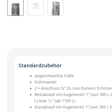
Standardzubehör
angeschweißte Füße
Kühlmantel
2 × Anschluss ½‘‘ IG zum Kühlen/ Erhitze
Restablauf mit Kugelventil 1‘‘ (von 300 L 
L) bzw. ⁵⁄₄‘‘ (ab 1100 L)
Klarablauf mit Kugelventil 1‘‘ (von 300 L 