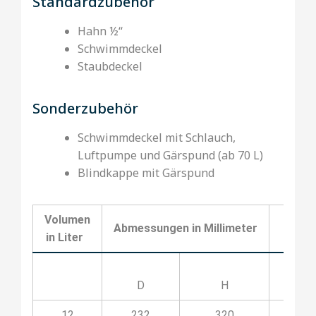
Standardzubehör
Hahn ½‘‘
Schwimmdeckel
Staubdeckel
Sonderzubehör
Schwimmdeckel mit Schlauch,
Luftpumpe und Gärspund (ab 70 L)
Blindkappe mit Gärspund
Volumen
Abmessungen in Millimeter
Kod
in Liter
D
H
12
232
320
03O1