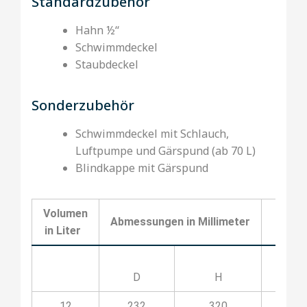
Standardzubehör
Hahn ½‘‘
Schwimmdeckel
Staubdeckel
Sonderzubehör
Schwimmdeckel mit Schlauch,
Luftpumpe und Gärspund (ab 70 L)
Blindkappe mit Gärspund
Volumen
Abmessungen in Millimeter
Kod
in Liter
D
H
12
232
320
03O1