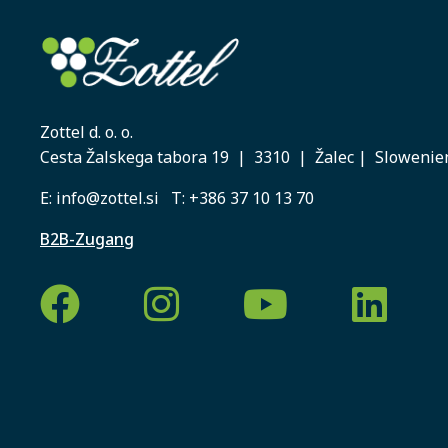
Zottel d. o. o.
Cesta Žalskega tabora 19 | 3310 | Žalec | Slowenie
E:
info@zottel.si
T:
+386 37 10 13 70
B2B-Zugang