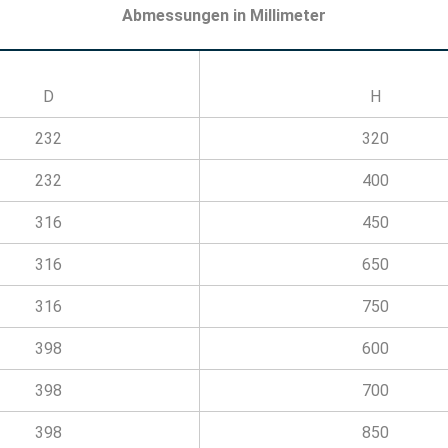
Abmessungen in Millimeter
D
H
232
320
232
400
316
450
316
650
316
750
398
600
398
700
398
850