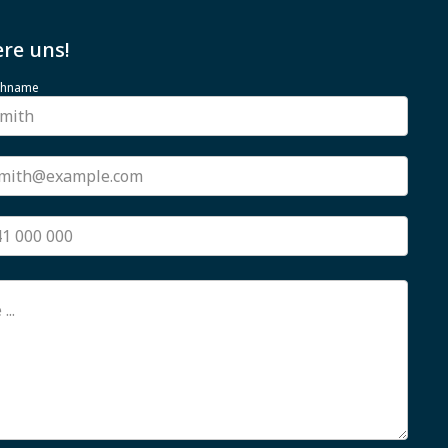
re uns!
achname