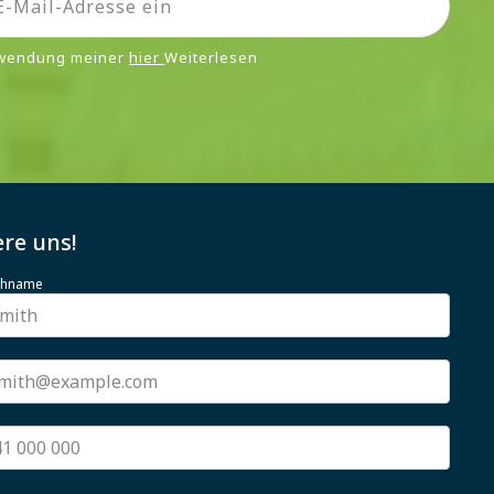
rwendung meiner
hier
Weiterlesen
re uns!
achname