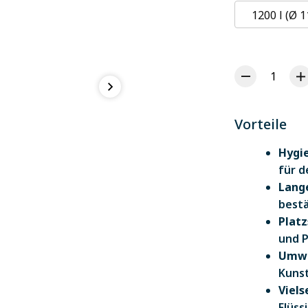
1200 l (Ø 
Vorteile
Hygi
für d
Lang
bestä
Plat
und P
Umwe
Kunst
Viels
Flüss