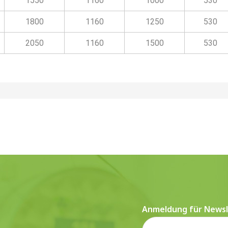
1550
1160
1000
530
1800
1160
1250
530
2050
1160
1500
530
Anmeldung für Newsl