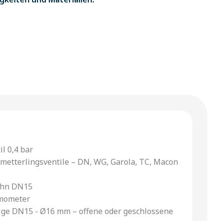
il 0,4 bar
hmetterlingsventile – DN, WG, Garola, TC, Macon
hn DN15
mometer
ige DN15 - Ø16 mm – offene oder geschlossene