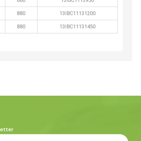
880
13IBC1113950
880
13IBC11131200
880
13IBC11131450
etter