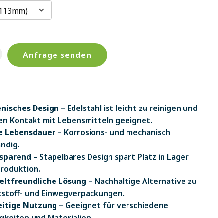
1113mm)
Anfrage senden
enisches Design
– Edelstahl ist leicht zu reinigen und
en Kontakt mit Lebensmitteln geeignet.
e Lebensdauer
– Korrosions- und mechanisch
ndig.
zsparend
– Stapelbares Design spart Platz in Lager
roduktion.
ltfreundliche Lösung
– Nachhaltige Alternative zu
stoff- und Einwegverpackungen.
eitige Nutzung
– Geeignet für verschiedene
igkeiten und Materialien.