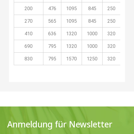
200
476
1095
845
250
06M
270
565
1095
845
250
06M
410
636
1320
1000
320
06M
690
795
1320
1000
320
06M
830
795
1570
1250
320
06M
Anmeldung für Newsletter