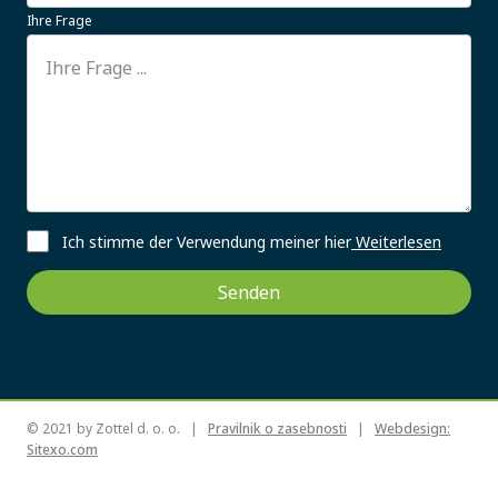
Ihre Frage
Ich stimme der Verwendung meiner hier
Weiterlesen
Senden
© 2021 by
Zottel d. o. o. |
Pravilnik o zasebnosti
|
Webdesign:
Sitexo.com