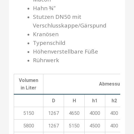
Hahn ¾”
Stutzen DN50 mit
Verschlusskappe/Gärspund
Kranösen
Typenschild
Höhenverstellbare Füße
Rührwerk
Volumen
Abmessungen in
in Liter
D
H
h1
h2
h
5150
1267
4650
4000
400
11
5800
1267
5150
4500
400
14