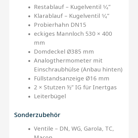
Restablauf – Kugelventil ⁵⁄₄”
Klarablauf – Kugelventil ⁵⁄₄”
Probierhahn DN15
eckiges Mannloch 530 × 400
mm
Domdeckel Ø385 mm
Analogthermometer mit
Einschraubhülse (Anbau hinten)
Füllstandsanzeige Ø16 mm
2 × Stutzen ½” IG für Inertgas
Leiterbügel
Sonderzubehör
Ventile – DN, WG, Garola, TC,
Macon