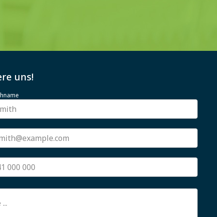
re uns!
achname