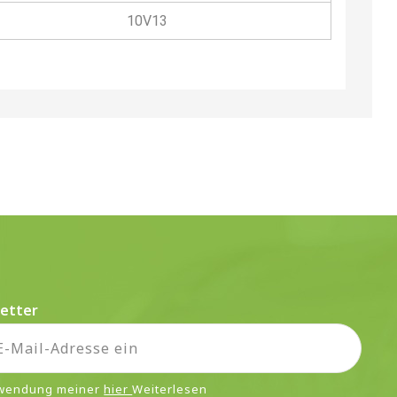
10V13
etter
rwendung meiner
hier
Weiterlesen