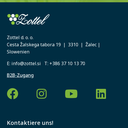
Zottel d. o. o.
Cesta Žalskega tabora 19 | 3310 | Žalec |
Slowenien
E:
info@zottel.si
T:
+386 37 10 13 70
B2B-Zugang
Kontaktiere uns!