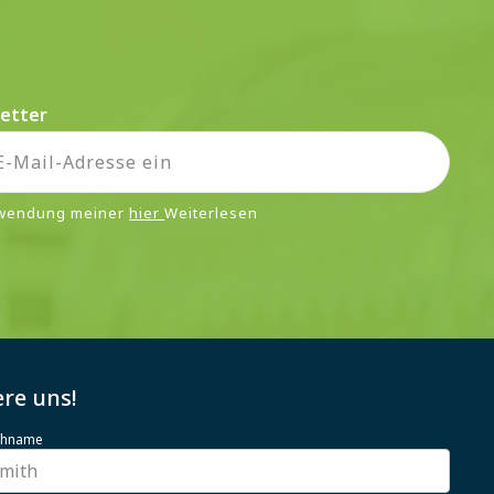
etter
rwendung meiner
hier
Weiterlesen
re uns!
achname