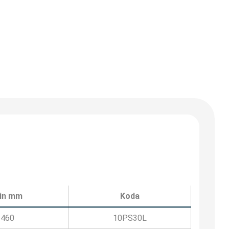
 in mm
Koda
460
10PS30L