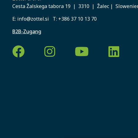
Cesta Žalskega tabora 19 | 3310 | Žalec | Slowenie
E:
info@zottel.si
T:
+386 37 10 13 70
B2B-Zugang