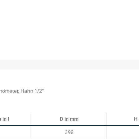
nometer, Hahn 1/2"
in l
D in mm
H
398